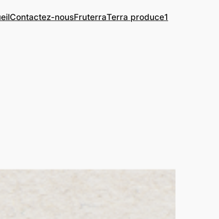
eil
Contactez-nous
Fruterra
Terra produce1