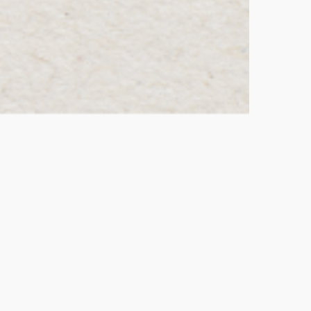
ivacy
Social
ivacy Policy
Facebook
rms and Conditions
Instagram
ntact Us
Twitter/X